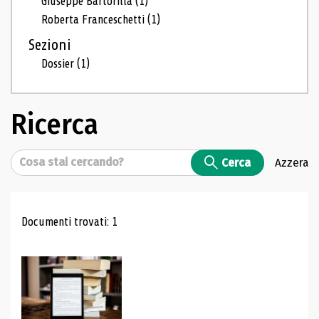
Giuseppe Bartorilla
(1)
Roberta Franceschetti
(1)
Sezioni
Dossier
(1)
Ricerca
Cerca
Cerca
Azzera
Risultati di ricerca
Documenti trovati: 1