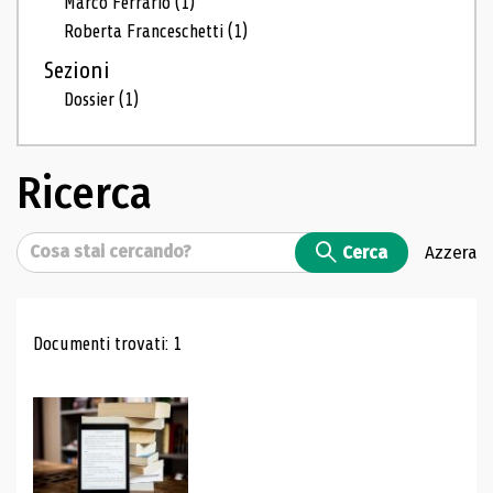
Marco Ferrario
(1)
Roberta Franceschetti
(1)
Sezioni
Dossier
(1)
Ricerca
Cerca
Cerca
Azzera
Risultati di ricerca
Documenti trovati: 1