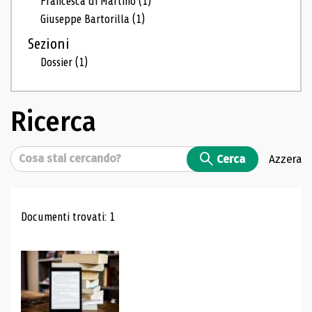
Francesca di Martino
(1)
Giuseppe Bartorilla
(1)
Sezioni
Dossier
(1)
Ricerca
Cerca
Cerca
Azzera
Risultati di ricerca
Documenti trovati: 1