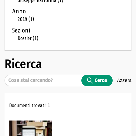
Giuseppe Bartorilla
(1)
Anno
2019
(1)
Sezioni
Dossier
(1)
Ricerca
Cerca
Cerca
Azzera
Risultati di ricerca
Documenti trovati: 1