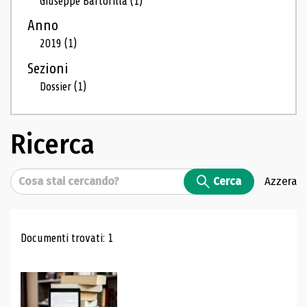
Giuseppe Bartorilla
(1)
Anno
2019
(1)
Sezioni
Dossier
(1)
Ricerca
Cerca
Cerca
Azzera
Risultati di ricerca
Documenti trovati: 1