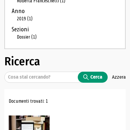
Roberta Franceschetti
(1)
Anno
2019
(1)
Sezioni
Dossier
(1)
Ricerca
Cerca
Cerca
Azzera
Risultati di ricerca
Documenti trovati: 1