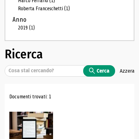
Marco Ferrario
(1)
Roberta Franceschetti
(1)
Anno
2019
(1)
Ricerca
Cerca
Cerca
Azzera
Risultati di ricerca
Documenti trovati: 1