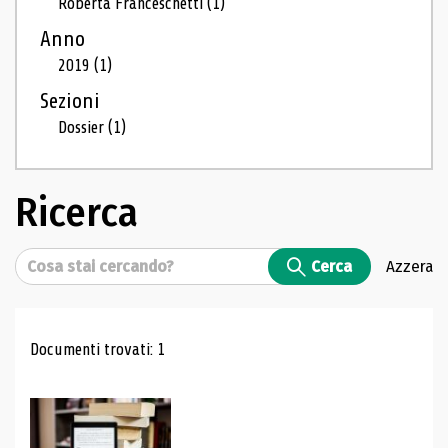
Roberta Franceschetti
(1)
Anno
2019
(1)
Sezioni
Dossier
(1)
Ricerca
Cerca
Cerca
Azzera
Risultati di ricerca
Documenti trovati: 1