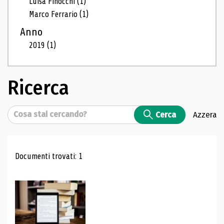
Luisa Finocchi
(1)
Marco Ferrario
(1)
Anno
2019
(1)
Ricerca
Cerca
Cerca
Azzera
Risultati di ricerca
Documenti trovati: 1