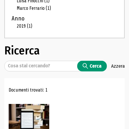
Luisa Finocchi
(1)
Marco Ferrario
(1)
Anno
2019
(1)
Ricerca
Cerca
Cerca
Azzera
Risultati di ricerca
Documenti trovati: 1