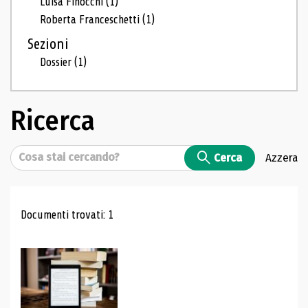
Luisa Finocchi
(1)
Roberta Franceschetti
(1)
Sezioni
Dossier
(1)
Ricerca
Cerca
Cerca
Azzera
Risultati di ricerca
Documenti trovati: 1