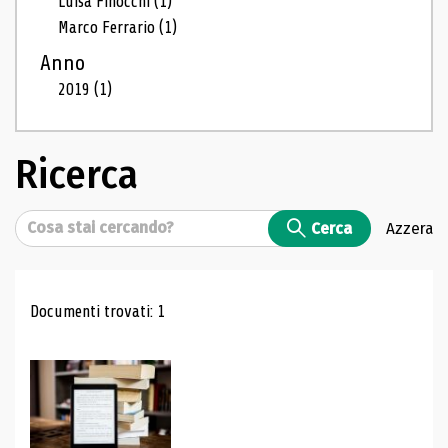
Luisa Finocchi
(1)
Marco Ferrario
(1)
Anno
2019
(1)
Ricerca
Cerca
Cerca
Azzera
Risultati di ricerca
Documenti trovati: 1