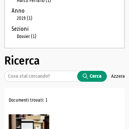
Marco Ferrario
(1)
Anno
2019
(1)
Sezioni
Dossier
(1)
Ricerca
Cerca
Cerca
Azzera
Risultati di ricerca
Documenti trovati: 1