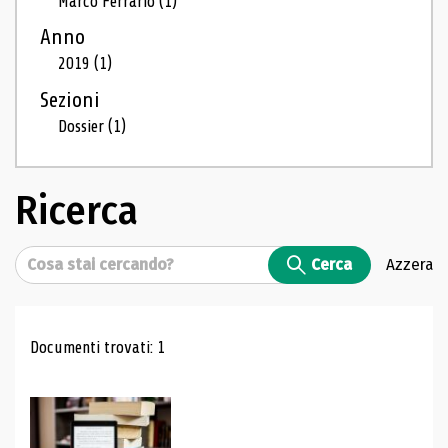
Marco Ferrario
(1)
Anno
2019
(1)
Sezioni
Dossier
(1)
Ricerca
Cerca
Cerca
Azzera
Risultati di ricerca
Documenti trovati: 1