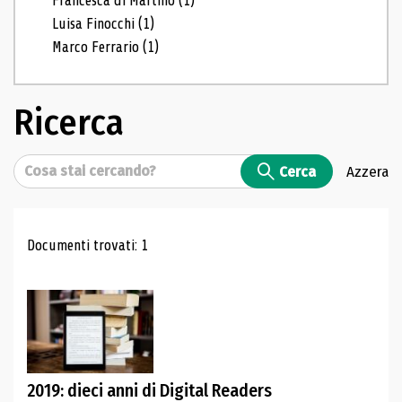
Francesca di Martino
(1)
Luisa Finocchi
(1)
Marco Ferrario
(1)
Ricerca
Cerca
Cerca
Azzera
Risultati di ricerca
Documenti trovati: 1
2019: dieci anni di Digital Readers