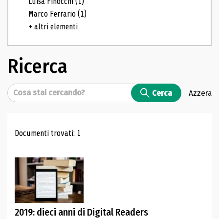
Luisa Finocchi
(1)
Marco Ferrario
(1)
+ altri elementi
Ricerca
Cerca
Cerca
Azzera
Risultati di ricerca
Documenti trovati: 1
2019: dieci anni di Digital Readers