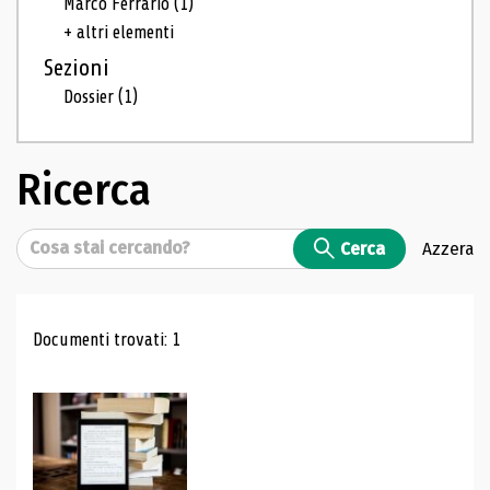
Marco Ferrario
(1)
+ altri elementi
Sezioni
Dossier
(1)
Ricerca
Cerca
Cerca
Azzera
Risultati di ricerca
Documenti trovati: 1