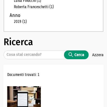
Luisa Finocchi
(1)
Roberta Franceschetti
(1)
Anno
2019
(1)
Ricerca
Cerca
Cerca
Azzera
Risultati di ricerca
Documenti trovati: 1