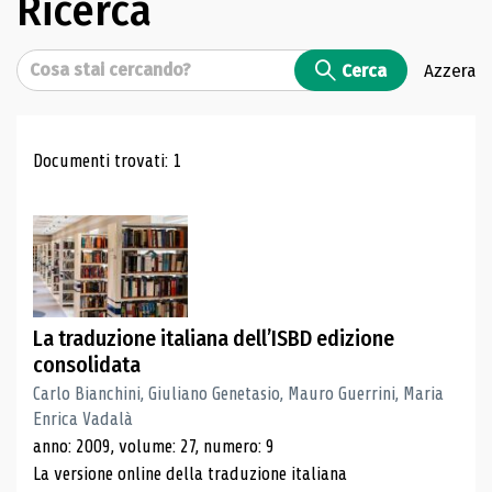
Ricerca
Cerca
Cerca
Azzera
Risultati di ricerca
Documenti trovati: 1
La traduzione italiana dell’ISBD edizione
consolidata
Carlo Bianchini, Giuliano Genetasio, Mauro Guerrini, Maria
Enrica Vadalà
anno: 2009, volume: 27, numero: 9
La versione online della traduzione italiana