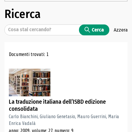
Ricerca
Cerca
Cerca
Azzera
Risultati di ricerca
Documenti trovati: 1
La traduzione italiana dell’ISBD edizione
consolidata
Carlo Bianchini, Giuliano Genetasio, Mauro Guerrini, Maria
Enrica Vadalà
anno: 2009, volume: 27, numero: 9