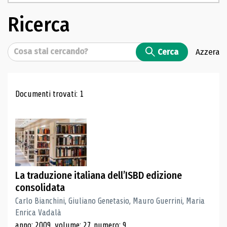
Ricerca
Cerca
Cerca
Azzera
Risultati di ricerca
Documenti trovati: 1
La traduzione italiana dell’ISBD edizione
consolidata
Carlo Bianchini, Giuliano Genetasio, Mauro Guerrini, Maria
Enrica Vadalà
anno: 2009, volume: 27, numero: 9