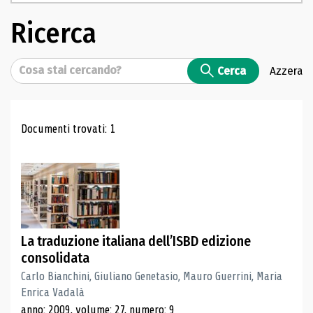
Ricerca
Cerca
Cerca
Azzera
Risultati di ricerca
Documenti trovati: 1
La traduzione italiana dell’ISBD edizione
consolidata
Carlo Bianchini, Giuliano Genetasio, Mauro Guerrini, Maria
Enrica Vadalà
anno: 2009, volume: 27, numero: 9