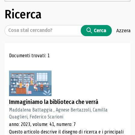
Ricerca
Cerca
Cerca
Azzera
Risultati di ricerca
Documenti trovati: 1
Immaginiamo la biblioteca che verrà
Maddalena Battaggia , Agnese Bertazzoli, Camilla
Quaglieri, Federico Scarioni
anno: 2023, volume: 41, numero: 7
Questo articolo descrive il disegno di ricerca e i principali