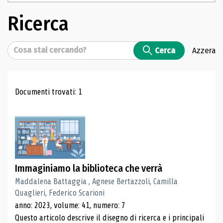
Ricerca
Cerca
Cerca
Azzera
Risultati di ricerca
Documenti trovati: 1
Immaginiamo la biblioteca che verrà
Maddalena Battaggia , Agnese Bertazzoli, Camilla
Quaglieri, Federico Scarioni
anno: 2023, volume: 41, numero: 7
Questo articolo descrive il disegno di ricerca e i principali