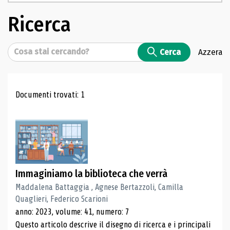
Ricerca
Cerca
Cerca
Azzera
Risultati di ricerca
Documenti trovati: 1
Immaginiamo la biblioteca che verrà
Maddalena Battaggia , Agnese Bertazzoli, Camilla
Quaglieri, Federico Scarioni
anno: 2023, volume: 41, numero: 7
Questo articolo descrive il disegno di ricerca e i principali