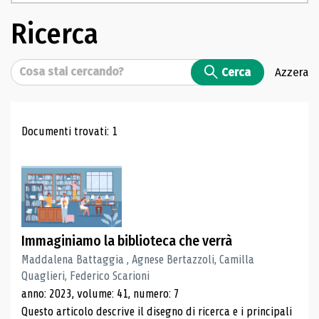
Ricerca
Cerca
Cerca
Azzera
Risultati di ricerca
Documenti trovati: 1
Immaginiamo la biblioteca che verrà
Maddalena Battaggia , Agnese Bertazzoli, Camilla
Quaglieri, Federico Scarioni
anno: 2023, volume: 41, numero: 7
Questo articolo descrive il disegno di ricerca e i principali