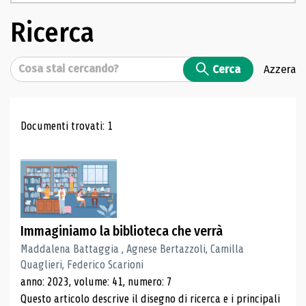
Ricerca
Cerca
Cerca
Azzera
Risultati di ricerca
Documenti trovati: 1
Immaginiamo la biblioteca che verrà
Maddalena Battaggia , Agnese Bertazzoli, Camilla
Quaglieri, Federico Scarioni
anno: 2023, volume: 41, numero: 7
Questo articolo descrive il disegno di ricerca e i principali