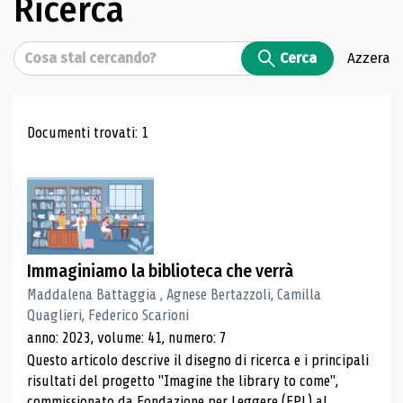
Ricerca
Cerca
Cerca
Azzera
Risultati di ricerca
Documenti trovati: 1
Immaginiamo la biblioteca che verrà
Maddalena Battaggia , Agnese Bertazzoli, Camilla
Quaglieri, Federico Scarioni
anno: 2023, volume: 41, numero: 7
Questo articolo descrive il disegno di ricerca e i principali
risultati del progetto "Imagine the library to come",
commissionato da Fondazione per Leggere (FPL) al