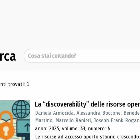
rca
Cerca
ultati di ricerca
ti trovati: 1
La “discoverability” delle risorse ope
Daniela Armocida, Alessandra Boccone, Benede
Martino, Marcello Ranieri, Joseph Frank Rogan
anno: 2025, volume: 43, numero: 4
Le risorse ad accesso aperto stanno crescend