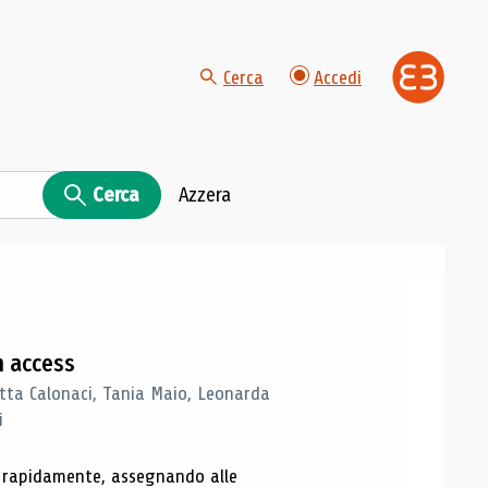
Cerca
Accedi
Cerca
Azzera
n access
tta Calonaci, Tania Maio, Leonarda
i
o rapidamente, assegnando alle