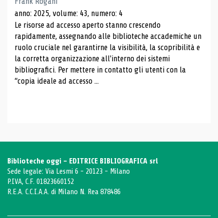
Frank Rogani
anno: 2025, volume: 43, numero: 4
Le risorse ad accesso aperto stanno crescendo
rapidamente, assegnando alle biblioteche accademiche un
ruolo cruciale nel garantirne la visibilità, la scopribilità e
la corretta organizzazione all'interno dei sistemi
bibliografici. Per mettere in contatto gli utenti con la
“copia ideale ad accesso ...
Biblioteche oggi - EDITRICE BIBLIOGRAFICA srl
Sede legale: Via Lesmi 6 - 20123 - Milano
P.IVA, C.F. 01823660152
R.E.A. C.C.I.A.A. di Milano N. Rea 878486