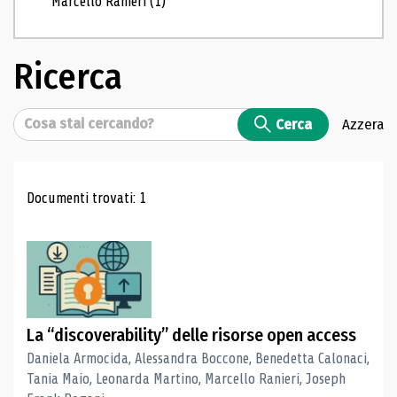
Marcello Ranieri
(1)
Ricerca
Cerca
Cerca
Azzera
Risultati di ricerca
Documenti trovati: 1
La “discoverability” delle risorse open access
Daniela Armocida, Alessandra Boccone, Benedetta Calonaci,
Tania Maio, Leonarda Martino, Marcello Ranieri, Joseph