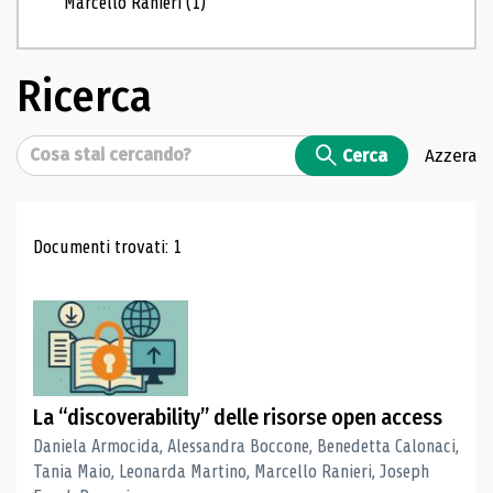
Marcello Ranieri
(1)
Ricerca
Cerca
Cerca
Azzera
Risultati di ricerca
Documenti trovati: 1
La “discoverability” delle risorse open access
Daniela Armocida, Alessandra Boccone, Benedetta Calonaci,
Tania Maio, Leonarda Martino, Marcello Ranieri, Joseph