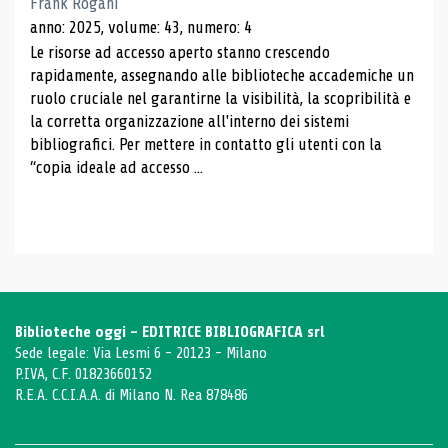
Frank Rogani
anno: 2025, volume: 43, numero: 4
Le risorse ad accesso aperto stanno crescendo
rapidamente, assegnando alle biblioteche accademiche un
ruolo cruciale nel garantirne la visibilità, la scopribilità e
la corretta organizzazione all'interno dei sistemi
bibliografici. Per mettere in contatto gli utenti con la
“copia ideale ad accesso ...
Biblioteche oggi - EDITRICE BIBLIOGRAFICA srl
Sede legale: Via Lesmi 6 - 20123 - Milano
P.IVA, C.F. 01823660152
R.E.A. C.C.I.A.A. di Milano N. Rea 878486