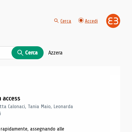
Cerca
Accedi
Cerca
Azzera
n access
tta Calonaci, Tania Maio, Leonarda
i
o rapidamente, assegnando alle