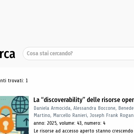
rca
Cerca
ultati di ricerca
ti trovati: 1
La “discoverability” delle risorse ope
Daniela Armocida, Alessandra Boccone, Benede
Martino, Marcello Ranieri, Joseph Frank Rogan
anno: 2025, volume: 43, numero: 4
Le risorse ad accesso aperto stanno crescend