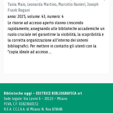
Tania Maio, Leonarda Martino, Marcello Ranieri, Joseph
Frank Rogani
anno: 2025, volume: 43, numero: 4
Le risorse ad accesso aperto stanno crescendo
rapidamente, assegnando alle biblioteche accademiche un
ruolo cruciale nel garantirne la visibilità, la scopribilità e
la corretta organizzazione all'interno dei sistemi
bibliografici. Per mettere in contatto gli utenti con la
“copia ideale ad accesso ...
Biblioteche oggi - EDITRICE BIBLIOGRAFICA srl
Sede legale: Via Lesmi 6 - 20123 - Milano
P.IVA, C.F. 01823660152
R.E.A. C.C.I.A.A. di Milano N. Rea 878486