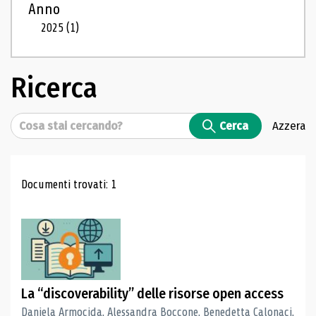
Anno
2025
(1)
Ricerca
Cerca
Cerca
Azzera
Risultati di ricerca
Documenti trovati: 1
La “discoverability” delle risorse open access
Daniela Armocida, Alessandra Boccone, Benedetta Calonaci,