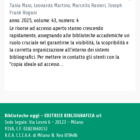
Tania Maio, Leonarda Martino, Marcello Ranieri, Joseph
Frank Rogani
anno: 2025, volume: 43, numero: 4
Le risorse ad accesso aperto stanno crescendo
rapidamente, assegnando alle biblioteche accademiche un
ruolo cruciale nel garantirne la visibilità, la scopribilità e
la corretta organizzazione all'interno dei sistemi
bibliografici. Per mettere in contatto gli utenti con la
“copia ideale ad accesso ...
Biblioteche oggi - EDITRICE BIBLIOGRAFICA srl
Sede legale: Via Lesmi 6 - 20123 - Milano
P.IVA, C.F. 01823660152
R.E.A. C.C.I.A.A. di Milano N. Rea 878486