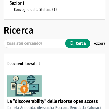
Sezioni
Convegno delle Stelline
(1)
Ricerca
Cerca
Cerca
Azzera
Risultati di ricerca
Documenti trovati: 1
La “discoverability” delle risorse open access
Daniela Armocida, Alessandra Boccone, Benedetta Calonaci,