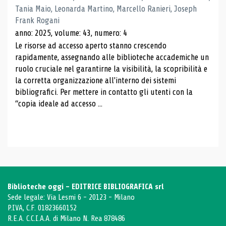
Tania Maio, Leonarda Martino, Marcello Ranieri, Joseph
Frank Rogani
anno: 2025, volume: 43, numero: 4
Le risorse ad accesso aperto stanno crescendo
rapidamente, assegnando alle biblioteche accademiche un
ruolo cruciale nel garantirne la visibilità, la scopribilità e
la corretta organizzazione all'interno dei sistemi
bibliografici. Per mettere in contatto gli utenti con la
“copia ideale ad accesso ...
Biblioteche oggi - EDITRICE BIBLIOGRAFICA srl
Sede legale: Via Lesmi 6 - 20123 - Milano
P.IVA, C.F. 01823660152
R.E.A. C.C.I.A.A. di Milano N. Rea 878486