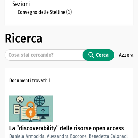
Sezioni
Convegno delle Stelline
(1)
Ricerca
Cerca
Cerca
Azzera
Risultati di ricerca
Documenti trovati: 1
La “discoverability” delle risorse open access
Daniela Armocida, Alessandra Boccone, Benedetta Calonaci,