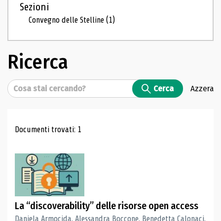
Sezioni
Convegno delle Stelline
(1)
Ricerca
Cerca
Cerca
Azzera
Risultati di ricerca
Documenti trovati: 1
La “discoverability” delle risorse open access
Daniela Armocida, Alessandra Boccone, Benedetta Calonaci,