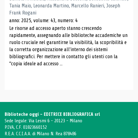
Tania Maio, Leonarda Martino, Marcello Ranieri, Joseph
Frank Rogani
anno: 2025, volume: 43, numero: 4
Le risorse ad accesso aperto stanno crescendo
rapidamente, assegnando alle biblioteche accademiche un
ruolo cruciale nel garantirne la visibilità, la scopribilità e
la corretta organizzazione all'interno dei sistemi
bibliografici. Per mettere in contatto gli utenti con la
“copia ideale ad accesso ...
Biblioteche oggi - EDITRICE BIBLIOGRAFICA srl
Sede legale: Via Lesmi 6 - 20123 - Milano
P.IVA, C.F. 01823660152
R.E.A. C.C.I.A.A. di Milano N. Rea 878486