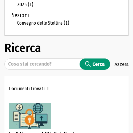
2025
(1)
Sezioni
Convegno delle Stelline
(1)
Ricerca
Cerca
Cerca
Azzera
Risultati di ricerca
Documenti trovati: 1