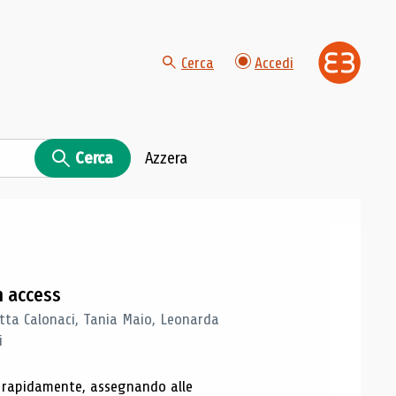
Cerca
Accedi
Cerca
Azzera
n access
tta Calonaci, Tania Maio, Leonarda
i
o rapidamente, assegnando alle