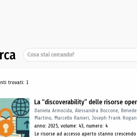
rca
Cerca
ultati di ricerca
ti trovati: 1
La “discoverability” delle risorse ope
Daniela Armocida, Alessandra Boccone, Benede
Martino, Marcello Ranieri, Joseph Frank Rogan
anno: 2025, volume: 43, numero: 4
Le risorse ad accesso aperto stanno crescend