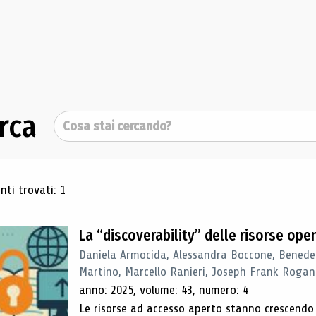
rca
Cerca
ultati di ricerca
ti trovati: 1
La “discoverability” delle risorse ope
Daniela Armocida, Alessandra Boccone, Benede
Martino, Marcello Ranieri, Joseph Frank Rogan
anno: 2025, volume: 43, numero: 4
Le risorse ad accesso aperto stanno crescend