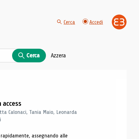
Cerca
Accedi
Cerca
Azzera
n access
tta Calonaci, Tania Maio, Leonarda
i
o rapidamente, assegnando alle