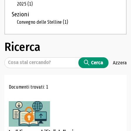
2025
(1)
Sezioni
Convegno delle Stelline
(1)
Ricerca
Cerca
Cerca
Azzera
Risultati di ricerca
Documenti trovati: 1