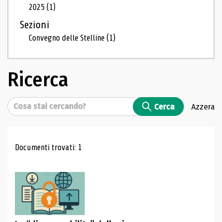
2025
(1)
Sezioni
Convegno delle Stelline
(1)
Ricerca
Cerca
Cerca
Azzera
Risultati di ricerca
Documenti trovati: 1