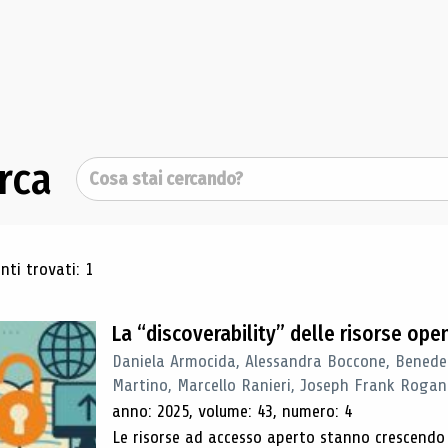
rca
Cerca
ultati di ricerca
ti trovati: 1
La “discoverability” delle risorse ope
Daniela Armocida, Alessandra Boccone, Benede
Martino, Marcello Ranieri, Joseph Frank Rogan
anno: 2025, volume: 43, numero: 4
Le risorse ad accesso aperto stanno crescend