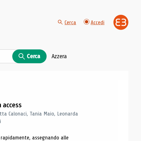
Cerca
Accedi
Cerca
Azzera
n access
tta Calonaci, Tania Maio, Leonarda
i
o rapidamente, assegnando alle