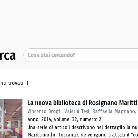
rca
Cerca
ultati di ricerca
ti trovati: 1
La nuova biblioteca di Rosignano Maritt
Vincenzo Brogi , Valeria Tesi, Raffaella Magnano,
anno: 2014, volume: 32, numero: 2
Una serie di articoli descrivono nel dettaglio la 
Marittimo (in Toscana): ne vengono trattati il ​​“con