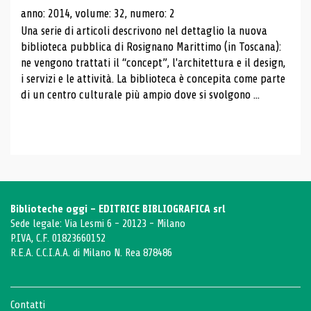
anno: 2014, volume: 32, numero: 2
Una serie di articoli descrivono nel dettaglio la nuova
biblioteca pubblica di Rosignano Marittimo (in Toscana):
ne vengono trattati il ​​“concept”, l'architettura e il design,
i servizi e le attività. La biblioteca è concepita come parte
di un centro culturale più ampio dove si svolgono ...
Biblioteche oggi - EDITRICE BIBLIOGRAFICA srl
Sede legale: Via Lesmi 6 - 20123 - Milano
P.IVA, C.F. 01823660152
R.E.A. C.C.I.A.A. di Milano N. Rea 878486
Contatti