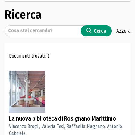
Ricerca
Cerca
Cerca
Azzera
Risultati di ricerca
Documenti trovati: 1
La nuova biblioteca di Rosignano Marittimo
Vincenzo Brogi , Valeria Tesi, Raffaella Magnano, Antonio
Gabriele