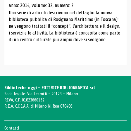
anno: 2014, volume: 32, numero: 2
Una serie di articoli descrivono nel dettaglio la nuova
biblioteca pubblica di Rosignano Marittimo (in Toscana):
ne vengono trattati il ​​“concept”, l'architettura e il design,
i servizi e le attività. La biblioteca è concepita come parte
di un centro culturale più ampio dove si svolgono ...
Biblioteche oggi - EDITRICE BIBLIOGRAFICA srl
Sede legale: Via Lesmi 6 - 20123 - Milano
P.IVA, C.F. 01823660152
R.E.A. C.C.I.A.A. di Milano N. Rea 878486
Contatti