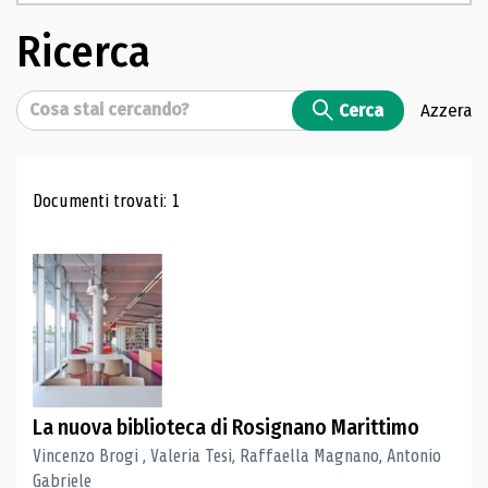
Ricerca
Cerca
Cerca
Azzera
Risultati di ricerca
Documenti trovati: 1
La nuova biblioteca di Rosignano Marittimo
Vincenzo Brogi , Valeria Tesi, Raffaella Magnano, Antonio
Gabriele