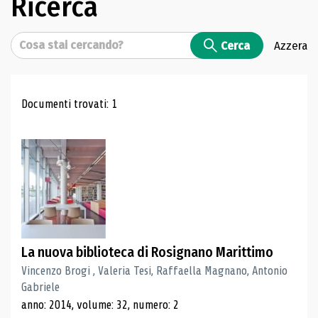
Ricerca
Cerca
Cerca
Azzera
Risultati di ricerca
Documenti trovati: 1
La nuova biblioteca di Rosignano Marittimo
Vincenzo Brogi , Valeria Tesi, Raffaella Magnano, Antonio
Gabriele
anno: 2014, volume: 32, numero: 2