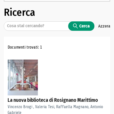
Ricerca
Cerca
Cerca
Azzera
Risultati di ricerca
Documenti trovati: 1
La nuova biblioteca di Rosignano Marittimo
Vincenzo Brogi , Valeria Tesi, Raffaella Magnano, Antonio
Gabriele