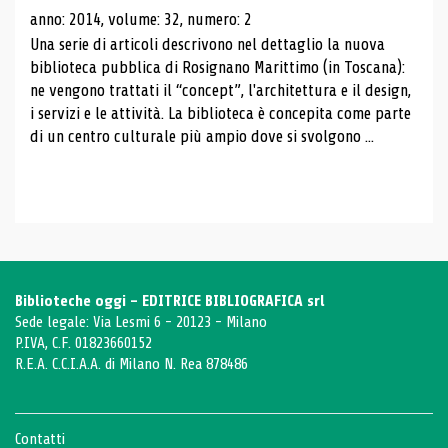
anno: 2014, volume: 32, numero: 2
Una serie di articoli descrivono nel dettaglio la nuova
biblioteca pubblica di Rosignano Marittimo (in Toscana):
ne vengono trattati il ​​“concept”, l'architettura e il design,
i servizi e le attività. La biblioteca è concepita come parte
di un centro culturale più ampio dove si svolgono ...
Biblioteche oggi - EDITRICE BIBLIOGRAFICA srl
Sede legale: Via Lesmi 6 - 20123 - Milano
P.IVA, C.F. 01823660152
R.E.A. C.C.I.A.A. di Milano N. Rea 878486
Contatti