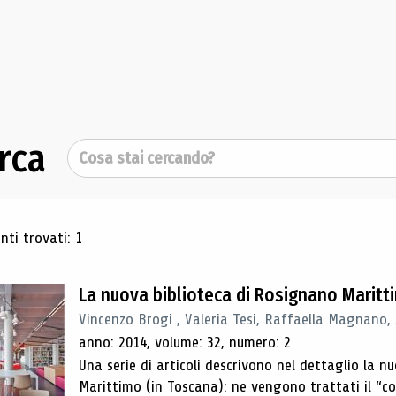
rca
Cerca
ultati di ricerca
ti trovati: 1
La nuova biblioteca di Rosignano Maritt
Vincenzo Brogi , Valeria Tesi, Raffaella Magnano,
anno: 2014, volume: 32, numero: 2
Una serie di articoli descrivono nel dettaglio la 
Marittimo (in Toscana): ne vengono trattati il ​​“con