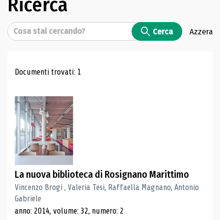
Ricerca
Cerca
Cerca
Azzera
Risultati di ricerca
Documenti trovati: 1
La nuova biblioteca di Rosignano Marittimo
Vincenzo Brogi , Valeria Tesi, Raffaella Magnano, Antonio
Gabriele
anno: 2014, volume: 32, numero: 2