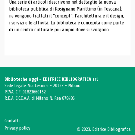
Una serie di articoli descrivono nel dettaglio la nuova
biblioteca pubblica di Rosignano Marittimo (in Toscana):
ne vengono trattati il ​​“concept”, l'architettura e il design,
i servizi e le attività. La biblioteca è concepita come parte
di un centro culturale più ampio dove si svolgono ...
Biblioteche oggi - EDITRICE BIBLIOGRAFICA srl
Sede legale: Via Lesmi 6 - 20123 - Milano
P.IVA, C.F. 01823660152
R.E.A. C.C.I.A.A. di Milano N. Rea 878486
Contatti
Privacy policy
© 2023, Editrice Bibliografica