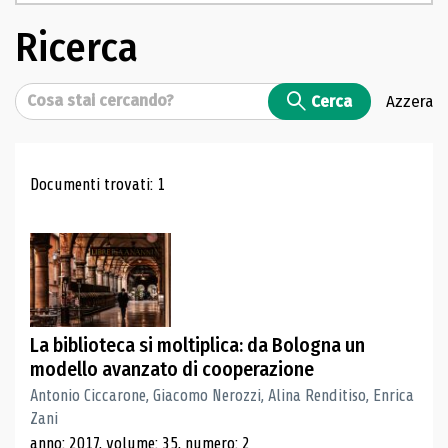
Ricerca
Cerca
Cerca
Azzera
Risultati di ricerca
Documenti trovati: 1
La biblioteca si moltiplica: da Bologna un
modello avanzato di cooperazione
Antonio Ciccarone, Giacomo Nerozzi, Alina Renditiso, Enrica
Zani
anno: 2017, volume: 35, numero: 2